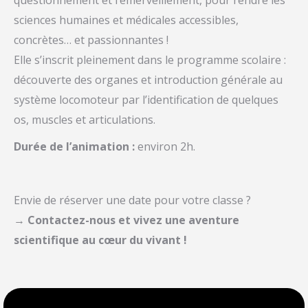
sciences humaines et médicales accessibles,
concrètes… et passionnantes !
Elle s’inscrit pleinement dans le programme scolaire :
découverte des organes et introduction générale au
système locomoteur par l’identification de quelques
os, muscles et articulations.
Durée de l’animation :
environ 2h.
Envie de réserver une date pour votre classe ?
→
Contactez-nous et vivez une aventure
scientifique au cœur du vivant !