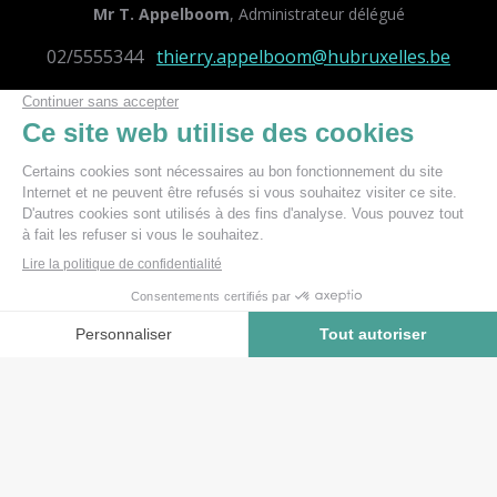
Mr T. Appelboom
, Administrateur délégué
02/5555344
thierry.appelboom@hubruxelles.be
M. Roosens
, Directrice
02/555.68.31
m.roosens@hubruxelles.be
B. Dhossche
, Gestion administrative et financière.
02/555.34.31
brigitte.dhossche@hubruxelles.be
C.Tilleux
, Directrice service éducatif.
02/555.68.34
carolinetilleux@gmail.com
A.S Hanse
, Responsable des collections.
anne-sophie.hanse@hubruxelles.be
V. Rubbregt
, Community manager et communication
digitale.