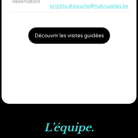
Réservation
brigitte.dhossche@hubruxelles.be
Découvrir les visites guidées
L’équi
pe.