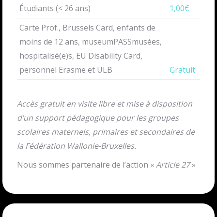
Étudiants (< 26 ans)
1,00€
Carte Prof., Brussels Card, enfants de
moins de 12 ans, museumPASSmusées,
hospitalisé(e)s, EU Disability Card,
personnel Erasme et ULB
Gratuit
Accès gratuit en visite libre et mise à disposition
d’un support pédagogique pour les groupes
scolaires maternels, primaires et secondaires de
la Fédération Wallonie-Bruxelles.
Nous sommes partenaire de l’action «
Article 27
»