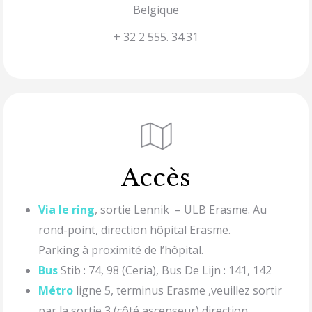
Belgique
+ 32 2 555. 34.31
Accès
Via le ring
, sortie Lennik – ULB Erasme. Au
rond-point, direction hôpital Erasme.
Parking à proximité de l’hôpital.
Bus
Stib : 74, 98 (Ceria), Bus De Lijn : 141, 142
Métro
ligne 5, terminus Erasme ,veuillez sortir
par la sortie 3 (côté ascenseur) direction