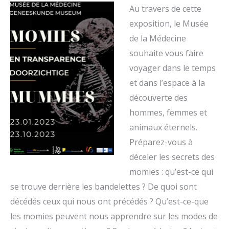
Au travers de cette
exposition, le Musée
de la Médecine
souhaite vous faire
voyager dans le temps
et dans l’espace à la
découverte des
hommes, femmes et
animaux éternels.
Préparez-vous à
déceler les secrets des
momies : qu’est-ce qui
se trouve derrière les bandelettes ? De quoi sont
décédés ceux qui nous ont précédés ? Qu’est-ce-que
les momies peuvent nous apprendre sur les modes de