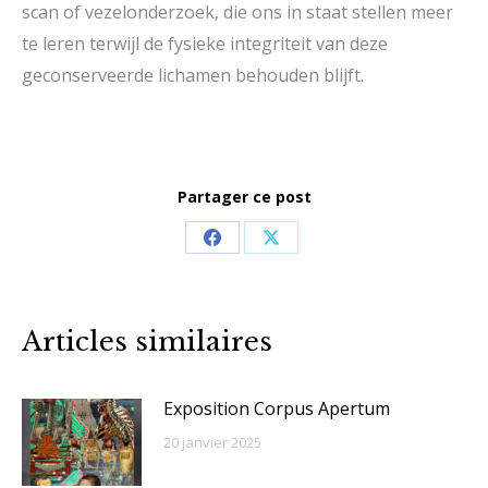
scan of vezelonderzoek, die ons in staat stellen meer
te leren terwijl de fysieke integriteit van deze
geconserveerde lichamen behouden blijft.
Partager ce post
Share
Share
on
on
Facebook
X
Articles similaires
Exposition Corpus Apertum
20 janvier 2025