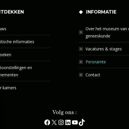
TDEKKEN
INFORMATIE
uws
Over het museum van 
geneeskunde
tische informaties
Vacatures & stages
oeken
Persruimte
toonstellingen en
nementen
Contact
r kamers
Volg ons :
Facebook
X
Instagram
LinkedIn
YouTube
TikTok