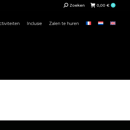
Search:
Zoeken
0,00
€
0
ctiviteiten
Inclusie
Zalen te huren