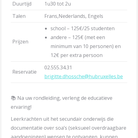
Duurtijd
1u30 tot 2u
Talen
Frans,Nederlands, Engels
school – 125€/25 studenten
andere – 125€ (met een
Prijzen
minimum van 10 personen) en
12€ per extra persoon
02.555.34.31
Reservatie
brigitte.dhossche@hubruxelles.be
📚 Na uw rondleiding, verleng de educatieve
ervaring!
Leerkrachten uit het secundair onderwijs die
documentatie over soa’s (seksueel overdraagbare
aandoeningen) wensen te ontvangen, kunnen