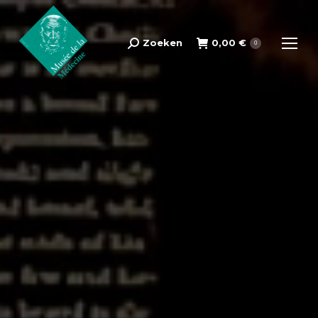
Zoeken
0,00
€
Search:
0