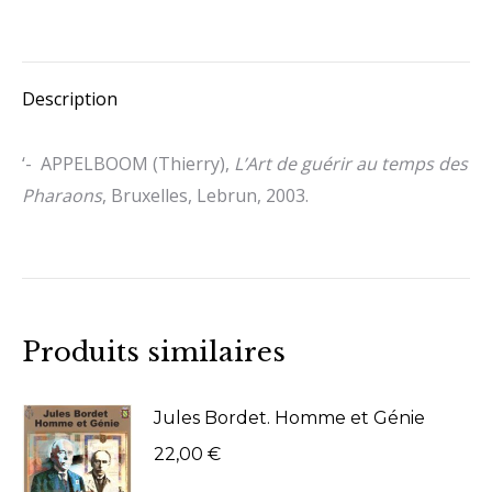
des
on
on
Pharaons
Facebook
X
Description
‘- APPELBOOM (Thierry),
L’Art de guérir au temps des
Pharaons
, Bruxelles, Lebrun, 2003.
Produits similaires
Jules Bordet. Homme et Génie
22,00
€