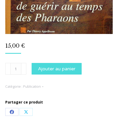
15,00
€
quantité
Ajouter au panier
de
L'art
Catégorie :
Publication
de
guérir
Partager ce produit
au
temps
Share
Share