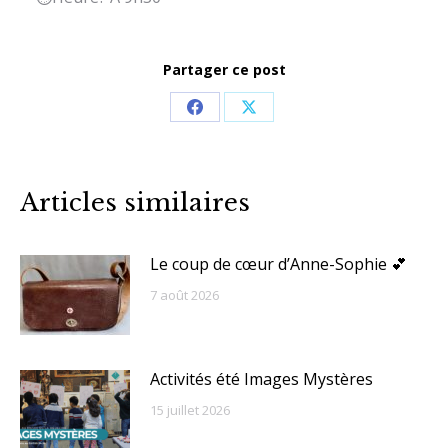
Partager ce post
Share
Share
on
on
Facebook
X
Articles similaires
Le coup de cœur d’Anne-Sophie 💕
7 août 2026
Activités été Images Mystères
15 juillet 2026