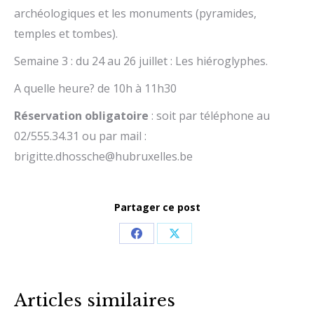
archéologiques et les monuments (pyramides,
temples et tombes).
Semaine 3 : du 24 au 26 juillet : Les hiéroglyphes.
A quelle heure? de 10h à 11h30
Réservation obligatoire
: soit par téléphone au
02/555.34.31 ou par mail :
brigitte.dhossche@hubruxelles.be
Partager ce post
Share
Share
on
on
Facebook
X
Articles similaires