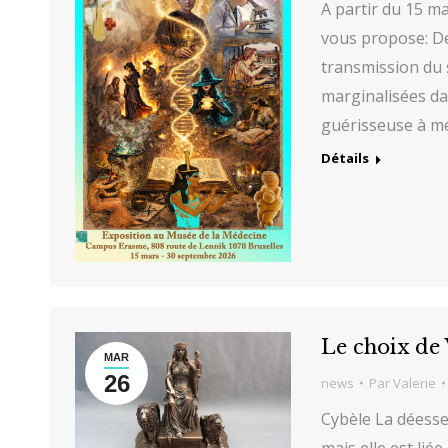
A partir du 15 m
vous propose: Dep
transmission du 
marginalisées dan
guérisseuse à mé
Détails
Le choix de 
MAR
26
news
Par
Valerie
Cybèle La déesse
mais elle est li