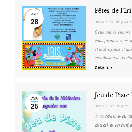
Fêtes de l’Ir
AVR
28
news
Par
Brigitte
𝐶𝑒𝑡𝑡𝑒 𝑎𝑛𝑛𝑒́𝑒 𝑒𝑛𝑐𝑜𝑟𝑒 
𝑣𝑜𝑢𝑠 𝑝𝑟𝑜𝑝𝑜𝑠𝑒𝑟𝑜𝑛𝑠: «
𝑒𝑡 𝑚𝑎𝑙𝑣𝑜𝑦𝑎𝑛𝑡𝑠 𝑒𝑡 𝑎𝑢
𝑒𝑛 𝑢𝑡𝑖𝑙𝑖𝑠𝑎𝑛𝑡 𝑙𝑒𝑢𝑟𝑠 𝑑𝑜
Détails
Jeu de Piste
AVR
25
news
Par
Brigitte
🎉🎨 𝙈𝒖𝙨𝒆́𝙚 𝙙𝒆 𝒍𝙖 
𝙙𝒆́𝙩𝒆𝙘𝒕𝙞𝒗𝙚𝒔 𝒆𝙣 𝙝𝒆𝙧𝒃