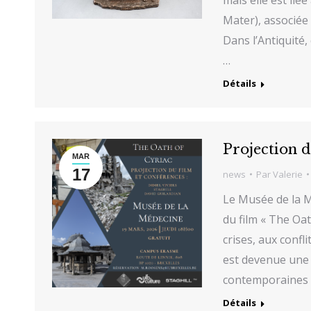
Mater), associée à
Dans l’Antiquité
…
Détails
Projection 
MAR
17
news
Par
Valerie
Le Musée de la M
du film « The Oat
crises, aux confl
est devenue une 
contemporaines 
Détails