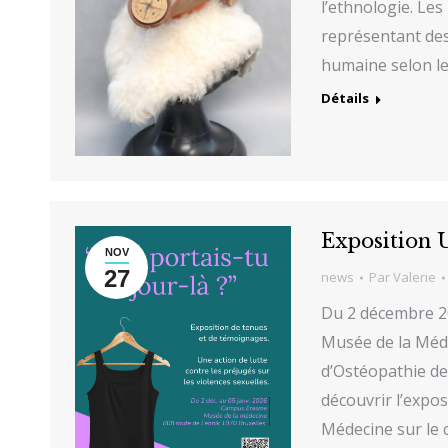
l’ethnologie. Le
représentant des
humaine selon le
Détails
Exposition U
NOV
27
news
Par
Valerie
Du 2 décembre 20
Musée de la Méde
d’Ostéopathie de 
découvrir l’expos
Médecine sur le