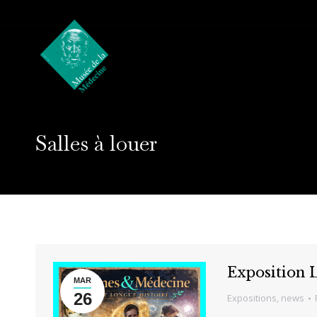
Salles à louer
Exposition L
MAR
26
Expositions
,
news