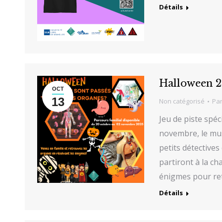
Détails
Halloween 
OCT
13
Non catégorisé
Pa
Jeu de piste spé
novembre, le mus
petits détective
partiront à la c
énigmes pour re
Détails