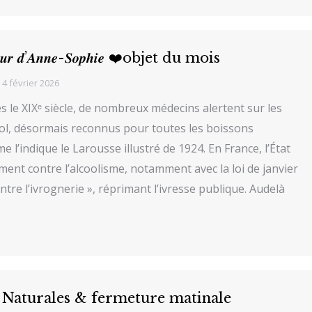
𝒄œ𝒖𝒓 𝒅’𝑨𝒏𝒏𝒆-𝑺𝒐𝒑𝒉𝒊𝒆 ❤️objet du mois
4 février 2026
s le XIXᵉ siècle, de nombreux médecins alertent sur les
ool, désormais reconnus pour toutes les boissons
e l’indique le Larousse illustré de 1924. En France, l’État
ment contre l’alcoolisme, notamment avec la loi de janvier
ontre l’ivrognerie », réprimant l’ivresse publique. Audelà
 Naturales & fermeture matinale