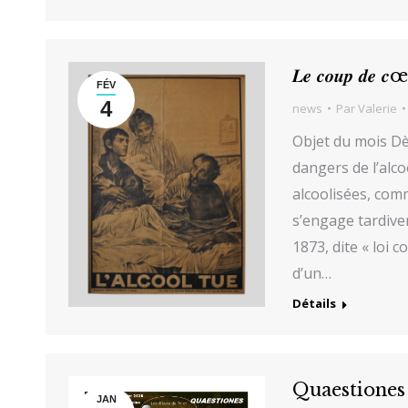
𝑳𝒆 𝒄𝒐𝒖𝒑 𝒅𝒆 
FÉV
4
news
Par
Valerie
Objet du mois Dè
dangers de l’alc
alcoolisées, comm
s’engage tardive
1873, dite « loi c
d’un…
Détails
Quaestiones
JAN