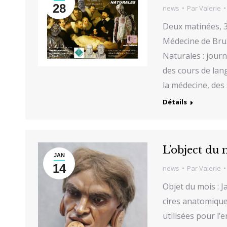
28
news
Par
Valerie
Deux matinées, 30
Médecine de Brux
Naturales : journ
des cours de lang
la médecine, des
Détails
L’object du
JAN
14
news
Par
Valerie
Objet du mois : 
cires anatomiques
utilisées pour l