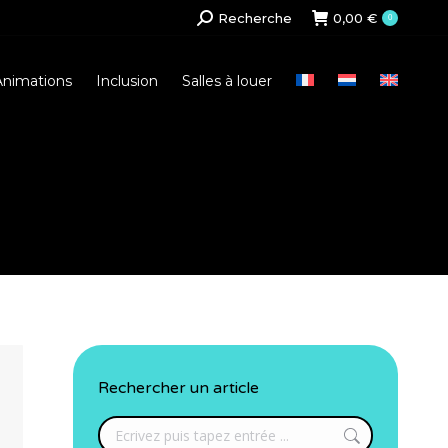
Search:
Recherche
0,00
€
0
Animations
Inclusion
Salles à louer
Rechercher un article
Search: