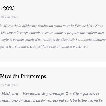
is 2025
28 avril 2025
𝑙𝑒 𝑀𝑢𝑠𝑒́𝑒 𝑑𝑒 𝑙𝑎 𝑀𝑒́𝑑𝑒𝑐𝑖𝑛𝑒 𝑡𝑖𝑒𝑛𝑑𝑟𝑎 𝑢𝑛 𝑠𝑡𝑎𝑛𝑑 𝑝𝑜𝑢𝑟 𝑙𝑎 𝐹𝑒̂𝑡𝑒 𝑑𝑒 𝑙’𝐼𝑟𝑖𝑠. 𝑁𝑜𝑢𝑠
 𝐷𝑒́𝑐𝑜𝑢𝑣𝑟𝑒 𝑙𝑒 𝑐𝑜𝑟𝑝𝑠 ℎ𝑢𝑚𝑎𝑖𝑛 𝑎𝑣𝑒𝑐 𝑡𝑒𝑠 𝑚𝑎𝑖𝑛𝑠 » 𝑝𝑟𝑜𝑝𝑜𝑠𝑒 𝑎𝑢𝑥 𝑒𝑛𝑓𝑎𝑛𝑡𝑠 𝑛𝑜𝑛
𝑥 𝑒𝑛𝑓𝑎𝑛𝑡𝑠 𝑣𝑜𝑦𝑎𝑛𝑡𝑠 𝑚𝑢𝑛𝑖𝑠 𝑑’𝑢𝑛 𝑚𝑎𝑠𝑞𝑢𝑒, 𝑑𝑒 𝑑𝑒́𝑐𝑜𝑢𝑣𝑟𝑖𝑟 𝑙’𝑎𝑛𝑎𝑡𝑜𝑚𝑖𝑒 ℎ𝑢𝑚𝑎𝑖𝑛𝑒
𝑖𝑔𝑡𝑠 𝑒𝑡 𝑙𝑒𝑢𝑟𝑠 𝑜𝑟𝑒𝑖𝑙𝑙𝑒𝑠. 𝐿’𝑜𝑏𝑗𝑒𝑐𝑡𝑖𝑓 𝑑𝑒 𝑐𝑒𝑡𝑡𝑒 𝑎𝑛𝑖𝑚𝑎𝑡𝑖𝑜𝑛 𝑖𝑛𝑐𝑙𝑢𝑠𝑖𝑣𝑒…
 Fêtes du Printemps
25 avril 2025
𝒆́𝙙𝒆𝙘𝒊𝙣𝒆 – 𝑽𝙖𝒄𝙖𝒏𝙘𝒆𝙨 𝙙𝒆 𝒑𝙧𝒊𝙣𝒕𝙚𝒎𝙥𝒔 🍫✨ 𝑪𝙝𝒆𝙧𝒔 𝒑𝙖𝒓𝙚𝒏𝙩𝒔 𝒆𝙩
, 𝒏𝙤𝒖𝙨 𝙫𝒐𝙪𝒔 𝒊𝙣𝒗𝙞𝒕𝙤𝒏𝙨 𝙖̀ 𝙪𝒏 𝒆́𝙫𝒆́𝙣𝒆𝙢𝒆𝙣𝒕 𝒒𝙪𝒊 𝒗𝙖 𝙛𝒂𝙞𝒓𝙚 𝙗𝒂𝙩𝒕𝙧𝒆 𝒗𝙤𝒔 𝒑𝙚𝒕𝙞𝒕𝙨