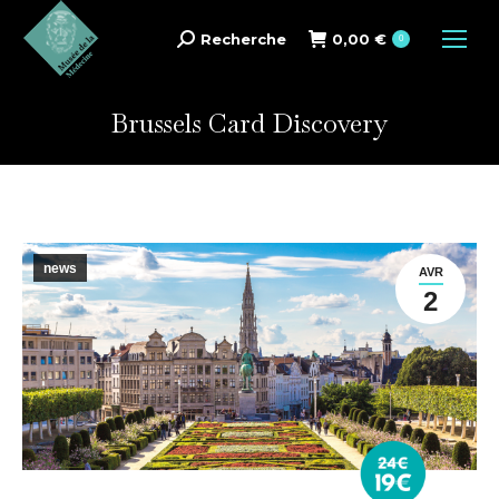
Recherche
0,00
€
Search:
0
Brussels Card Discovery
news
AVR
2