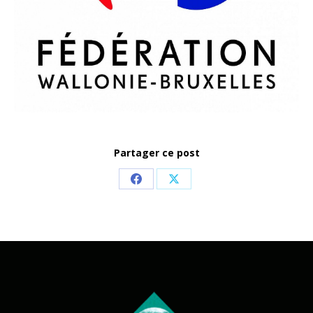
Partager ce post
Share
Share
on
on
Facebook
X