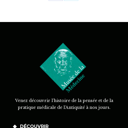
Share
Share
on
on
Facebook
X
Venez découvrir l’histoire de la pensée et de la
pratique médicale de l’Antiquité à nos jours.
DÉCOUVRIR