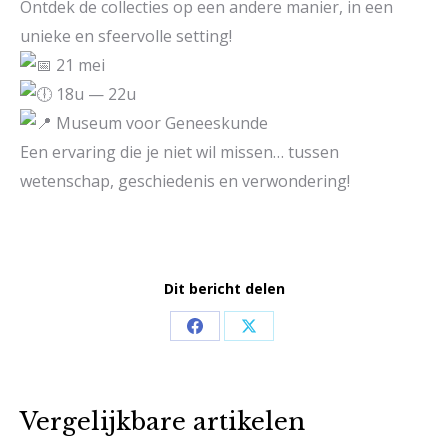
Ontdek de collecties op een andere manier, in een
unieke en sfeervolle setting!
21 mei
18u — 22u
Museum voor Geneeskunde
Een ervaring die je niet wil missen… tussen
wetenschap, geschiedenis en verwondering!
Dit bericht delen
Share
Share
on
on
Facebook
X
Vergelijkbare artikelen