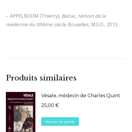
– APPELBOOM (Thierry),
Balzac, témoin de la
médecine du XIXème siècle
, Bruxelles, M.E.O., 2013.
Produits similaires
Vésale, médecin de Charles Quint
25,00
€
Ajouter au panier