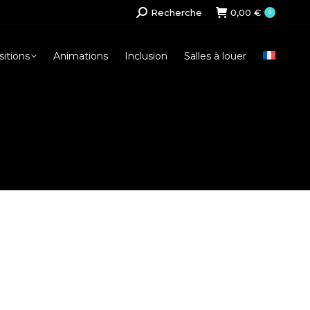
Search:
Recherche
0,00
€
0
itions
Animations
Inclusion
Salles à louer