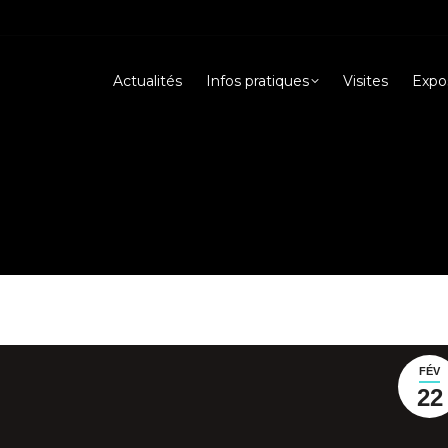
Actualités
Infos pratiques
Visites
Expos
FÉV
22