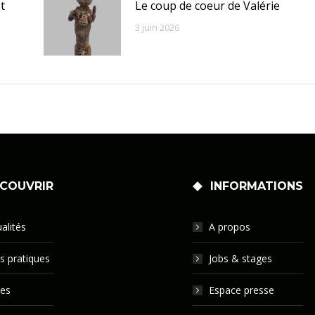
t
Le coup de coeur de Valérie
3 juin 2026
COUVRIR
INFORMATIONS
alités
A propos
s pratiques
Jobs & stages
tes
Espace presse