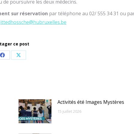
lieu de poursuivre les deux médecins.
ent sur réservation
par téléphone au 02/ 555 34 31 ou pa
gittedhossche@hubruxelles.be
tager ce post
Share
Share
on
on
Facebook
X
Activités été Images Mystères
15 juillet 2026