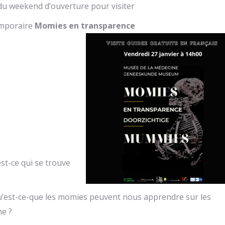
 du weekend d’ouverture pour visiter
emporaire
Momies en transparence
st-ce qui se trouve
u’est-ce-que les momies peuvent nous apprendre sur les
ne ?