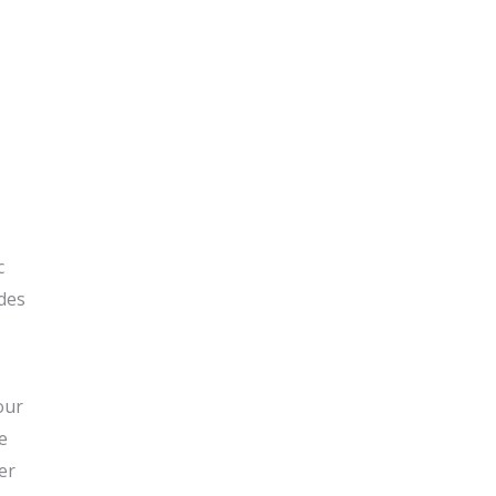
c
des
our
e
er