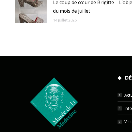
Le coup de cœur de Brigitte – L’obje
du mois de juillet
14 juillet 2026
DÉ
Actu
Info
Visi