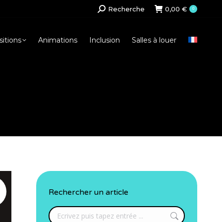
Search:
Recherche
0,00
€
0
itions
Animations
Inclusion
Salles à louer
Rechercher un article
Search: