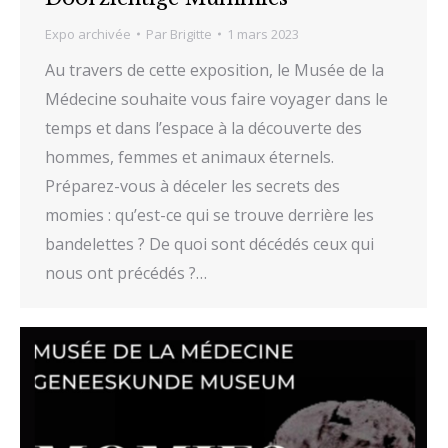
Expo archivée
Par
Brigitte
1 mars 2023
Au travers de cette exposition, le Musée de la
Médecine souhaite vous faire voyager dans le
temps et dans l’espace à la découverte des
hommes, femmes et animaux éternels.
Préparez-vous à déceler les secrets des
momies : qu’est-ce qui se trouve derrière les
bandelettes ? De quoi sont décédés ceux qui
nous ont précédés ?…